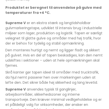
Produktet er beregnet til anvendelse på gulve med
temperaturer fra +4 °C.
Supreme V
er en ekstra stærk og langtidsholdbar
gulvmarkeringstape, udviklet til intensiv brug i industrielle
miljøer som lager, produktion og logistik. Tapen er særligt
velegnet til glatte gulve og områder med høj trafik, hvor
der er behov for tydelig og stabil opmærkning.
Den monteres hurtigt og nemt og ligger fladt og sikkert
på gulvet. Hvis en del af tapen beskadiges, kan den nemt
udskiftes i sektioner – uden at hele opmærkningen skal
fjernes.
Skrå kanter gør tapen ideel til områder med trucktrafik,
da hjul nemt passerer hen over markeringen uden at
løfte den. Det sikrer både høj sikkerhed og lang levetid.
Supreme V
anvendes typisk til ganglinjer,
arbejdsområder, sikkerhedszoner og interne
transportveje. Den kræver minimal vedligeholdelse og er
et pålideligt valg for virksomheder, der ønsker en