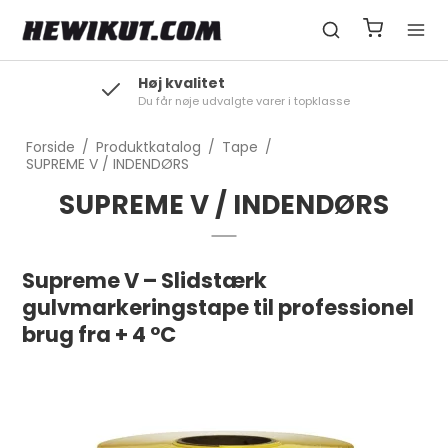
Høj kvalitet
Du får nøje udvalgte varer i topklasse
Forside
/
Produktkatalog
/
Tape
/
SUPREME V / INDENDØRS
SUPREME V / INDENDØRS
Supreme V – Slidstærk
gulvmarkeringstape til professionel
brug fra + 4 °C