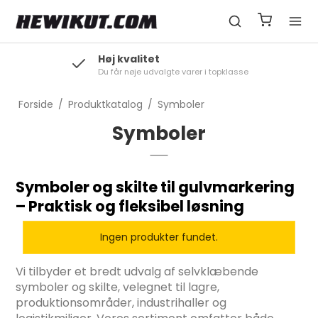
Høj kvalitet
Du får nøje udvalgte varer i topklasse
Forside
/
Produktkatalog
/
Symboler
Symboler
Symboler og skilte til gulvmarkering
– Praktisk og fleksibel løsning
Ingen produkter fundet.
Vi tilbyder et bredt udvalg af selvklæbende
symboler og skilte, velegnet til lagre,
produktionsområder, industrihaller og