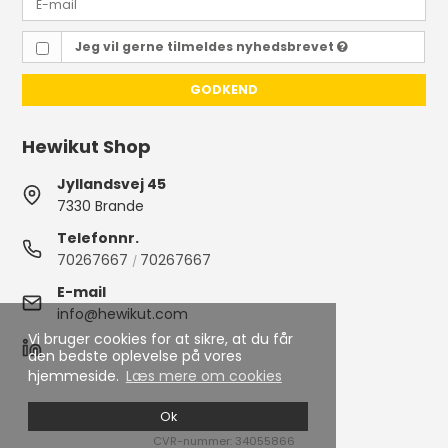
Jeg vil gerne tilmeldes nyhedsbrevet
GODKEND
Hewikut Shop
Jyllandsvej 45
7330 Brande
Telefonnr.
70267667
70267667
/
E-mail
info@hewikut.com
Vi bruger cookies for at sikre, at du får
den bedste oplevelse på vores
hjemmeside.
Læs mere om cookies
2026 © HEWIKUT A/S.
Ok
CVR-nummer: 34055866