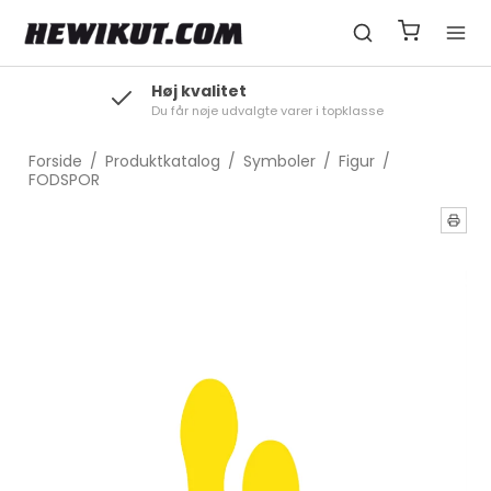
Høj kvalitet
Du får nøje udvalgte varer i topklasse
Forside
/
Produktkatalog
/
Symboler
/
Figur
/
FODSPOR