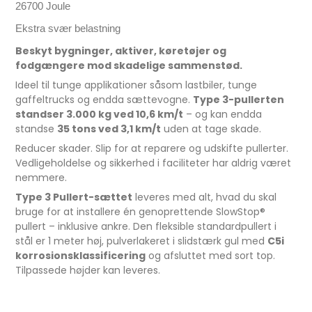
26700 Joule
Ekstra svær belastning
Beskyt bygninger, aktiver, køretøjer og
fodgængere mod skadelige sammenstød.
Ideel til tunge applikationer såsom lastbiler, tunge
gaffeltrucks og endda sættevogne.
Type 3-pullerten
standser 3.000 kg ved 10,6 km/t
– og kan endda
standse
35 tons ved 3,1 km/t
uden at tage skade.
Reducer skader. Slip for at reparere og udskifte pullerter.
Vedligeholdelse og sikkerhed i faciliteter har aldrig været
nemmere.
Type 3 Pullert-sættet
leveres med alt, hvad du skal
bruge for at installere én genoprettende SlowStop®
pullert – inklusive ankre. Den fleksible standardpullert i
stål er 1 meter høj, pulverlakeret i slidstærk gul med
C5i
korrosionsklassificering
og afsluttet med sort top.
Tilpassede højder kan leveres.